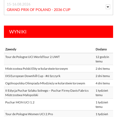
15-16.08.2026
GRAND PRIX OF POLAND - 2036 CUP
WYNIKI
Zawody
Dodano
Tour de Pologne UCI WorldTour 2.UWT
12 godzin
temu
Mistrzostwa Polski Elity w kolarstwie torowym
2 dni temu
IXS European Downhill Cup - #6 Szczyrk
2 dni temu
Ogólnopolska Olimpiada Młodzieży w kolarstwie torowym
4 dni temu
II Edycja Puchar Szlaku Solnego – Puchar Firmy Davis Fabrics
1 tydzień
Mistrzostwa Małopolski
temu
Puchar MON UCI 1.2
1 tydzień
temu
Tour de Pologne Women UCI 2.Pro
1 tydzień