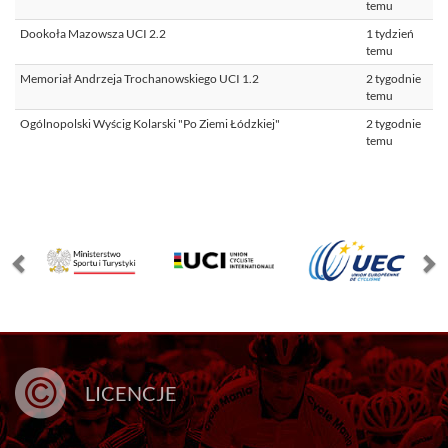
temu
Dookoła Mazowsza UCI 2.2
1 tydzień
temu
Memoriał Andrzeja Trochanowskiego UCI 1.2
2 tygodnie
temu
Ogólnopolski Wyścig Kolarski "Po Ziemi Łódzkiej"
2 tygodnie
temu
LICENCJE