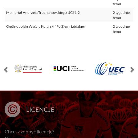
temu
Memoriał Andrzeja Trochanowskiego UCI 1.2
2 tygodnie
temu
Ogólnopolski Wyścig Kolarski "Po Ziemi Łódzkiej"
2 tygodnie
temu
LICENCJE
Chcesz zdobyć licencję?