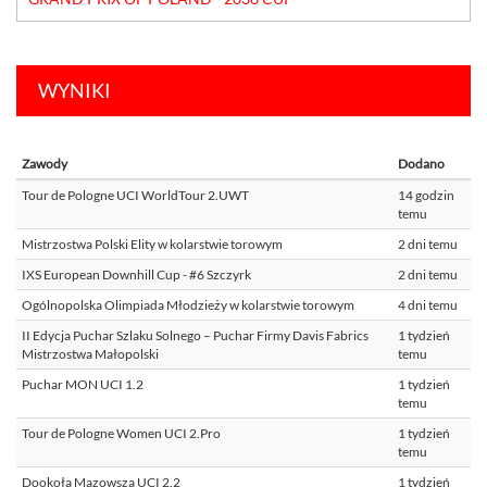
WYNIKI
Zawody
Dodano
Tour de Pologne UCI WorldTour 2.UWT
14 godzin
temu
Mistrzostwa Polski Elity w kolarstwie torowym
2 dni temu
IXS European Downhill Cup - #6 Szczyrk
2 dni temu
Ogólnopolska Olimpiada Młodzieży w kolarstwie torowym
4 dni temu
II Edycja Puchar Szlaku Solnego – Puchar Firmy Davis Fabrics
1 tydzień
Mistrzostwa Małopolski
temu
Puchar MON UCI 1.2
1 tydzień
temu
Tour de Pologne Women UCI 2.Pro
1 tydzień
temu
Dookoła Mazowsza UCI 2.2
1 tydzień